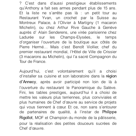
? C’est dans d’aussi prestigieux établissements
qu’Anthony a fait ses armes pendant plus de 15 ans.
Et la liste ne s’arrête pas là : un petit tour au
Restaurant Yvan, un crochet par la Suisse au
Montreux Palace, à l’Olivier à Martigny (1 macaron
Michelin), ou chez Arthur Rive Gauche à Genève
auprès d’ Alain Senderens, une virée parisienne chez
Ladurée sur les Champs-Elysées, le temps
d’organiser l’ouverture de la boutique aux côtés de
Pierre Hermé… Mais c’est Benoît Viollier, chef du
premier restaurant mondial, l’Hôtel de Ville de Crissier
(3 macarons au Michelin), qui l’a sacré Compagnon du
Tour de France.
Aujourd’hui, c’est volontairement qu’il a choisi
d’installer sa cuisine et son laboratoire dans la
région
, après avoir participé non loin de là à
d’Annecy
l’ouverture du restaurant le Panoramique du Salève.
Fini, les tables prestiges, aujourd’hui il a choisi de
mettre les valeurs plus terriennes, plus conviviales et
plus humaines de Chef d’œuvre au service de projets
qui vous tiennent à cœur. Et ce, non sans s’entourer
de partenaires de qualité, à l’instar de
Philippe
, MOF et Champion du monde de la pâtisserie,
Rigollot
pour la réalisation des petites douceurs sucrées de
Chef d’œuvre.